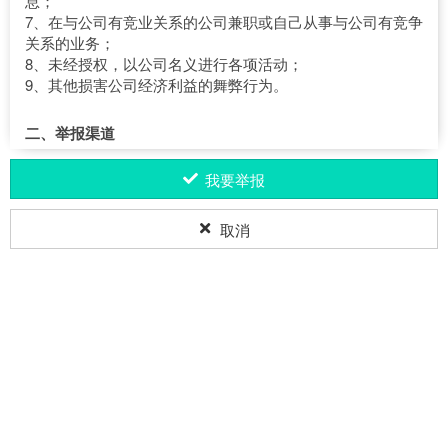
息；
7、在与公司有竞业关系的公司兼职或自己从事与公司有竞争
关系的业务；
8、未经授权，以公司名义进行各项活动；
9、其他损害公司经济利益的舞弊行为。
二、举报渠道
1、电子邮箱：audit@torch.cn
我要举报
2、电话：0595-22352281
3、信函通讯地址：泉州市鲤城区常泰街道泰新街58号
（362000） 火炬电子 审计部
取消
三、举报须知与保护承诺
火炬电子廉洁举报平台
1、举报人对所举报事项的真实性负责，对于捏造事实、诬告
陷害的，公司保留依法追究其责任的权利；
感谢您的信任，下拉填写举报信息
2、举报人应明确举报对象、具体当事人，尽可能详细说明事
件经过及提供真实有效证据；
3、我们承诺对举报人的个人信息及举报内容严格保密。公司
廉洁举报
1
2
3
4
对打击报复举报人的行为持“零容忍”态度，一旦发现，将依
举报须知
上传资料
确认提交
上传成功
法依规严厉惩处。
廉洁举报说明
4、我们鼓励实名举报，实名举报将被优先处理。对于举报查