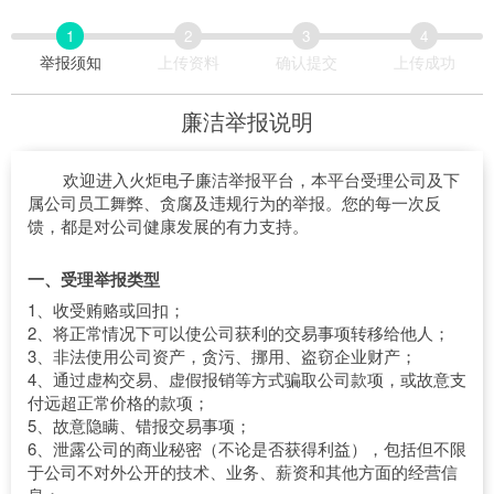
跳
1
2
3
4
至
举报须知
上传资料
确认提交
上传成功
内
容
廉洁举报说明
欢迎进入火炬电子廉洁举报平台，本平台受理公司及下
属公司员工舞弊、贪腐及违规行为的举报。您的每一次反
馈，都是对公司健康发展的有力支持。
一、受理举报类型
1、收受贿赂或回扣；
2、将正常情况下可以使公司获利的交易事项转移给他人；
3、非法使用公司资产，贪污、挪用、盗窃企业财产；
4、通过虚构交易、虚假报销等方式骗取公司款项，或故意支
付远超正常价格的款项；
5、故意隐瞒、错报交易事项；
6、泄露公司的商业秘密（不论是否获得利益），包括但不限
于公司不对外公开的技术、业务、薪资和其他方面的经营信